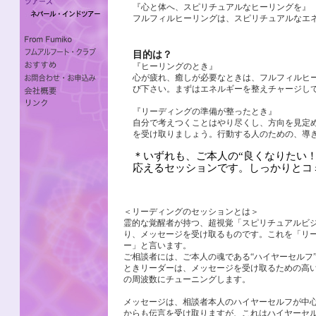
『心と体へ、スピリチュアルなヒーリングを』
フルフィルヒーリングは、スピリチュアルなエ
目的は？
『ヒーリングのとき』
心が疲れ、癒しが必要なときは、フルフィルヒ
び下さい。まずはエネルギーを整えチャージし
『リーディングの準備が整ったとき』
自分で考えつくことはやり尽くし、方向を見定
を受け取りましょう。行動する人のための、導
＊いずれも、ご本人の“良くなりたい！
応えるセッションです。しっかりとコ
＜リーディングのセッションとは＞
霊的な覚醒者が持つ、超視覚「スピリチュアルビ
り、メッセージを受け取るものです。これを「リ
ー」と言います。
ご相談者には、ご本人の魂である“ハイヤーセルフ
ときリーダーは、メッセージを受け取るための高
の周波数にチューニングします。
メッセージは、相談者本人のハイヤーセルフが中
からも伝言を受け取りますが、これはハイヤーセ