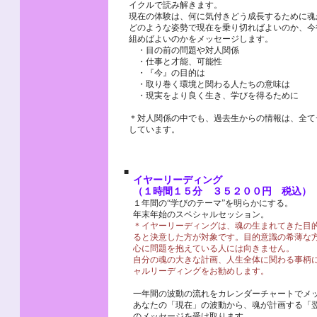
イクルで読み解きます。
現在の体験は、何に気付きどう成長するために魂
どのような姿勢で現在を乗り切ればよいのか、今
組めばよいのかをメッセージします。
・目の前の問題や対人関係
・仕事と才能、可能性
・『今』の目的は
・取り巻く環境と関わる人たちの意味は
・現実をより良く生き、学びを得るために
＊対人関係の中でも、過去生からの情報は、全て
しています。
■
イヤーリーディング
（１時間１５分 ３５２００円 税込）
１年間の“学びのテーマ”を明らかにする。
年末年始のスペシャルセッション。
＊イヤーリーディングは、魂の生まれてきた目
ると決意した方が対象です。目的意識の希薄な
心に問題を抱えている人には向きません。
自分の魂の大きな計画、人生全体に関わる事柄
ャルリーディングをお勧めします。
一年間の波動の流れをカレンダーチャートでメ
あなたの「現在」の波動から、魂が計画する「
のメッセージを受け取ります。