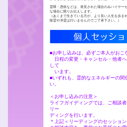
霊障・憑依などは、発見された場合のみハイヤー
な場合に限りお伝えします。
（あくまで生きている方が、より良い人生を歩ま
除霊や浄霊は行いませんのでご了承下さい。）
■お申し込みは、必ずご本人がおこ
日程の変更・キャンセル・他者へ
して
います。
■いずれも、霊的なエネルギーの関
い。
＜お申し込みの注意＞
ライフガイディングでは、ご相談者
リー
ディングを行います。
＊上記＜リーディングのセッション