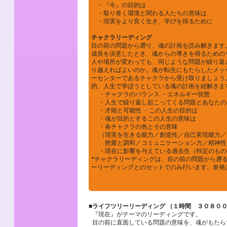
・『今』の目的は
・取り巻く環境と関わる人たちの意味は
・現実をより良く生き、学びを得るために
チャクラリーディング
目の前の問題から遡り、魂の計画を読み解きます
成長を決意したとき、魂からの導きを得るための
人や場所が変わっても、同じような問題が繰り返
り越えればよいのか。魂が転生にもたらしたメッ
ーセンターであるチャクラから受け取りましょう
的、人生で学ぼうとしている魂の計画を紐解きま
・チャクラのバランス ・エネルギー状態
・人生で繰り返し起こってくる問題とあなたの
・才能と可能性 ・この人生の目的は
・魂が目的とするこの人生の意味は
・各チャクラの色とその意味
（現実を生きる能力／創造性／自己実現能力／
慈愛と調和／コミュニケーション力／精神性
・現在に影響を与えている過去生（特定のもの
*チャクラリーディングは、目の前の問題から遡
ーリーディングとのセットでのみ行います。単発
■
ライフツリーリーディング （１時間 ３０８００
『現在』がテーマのリーディングです。
目の前に直面している問題の意味を、魂がもたら