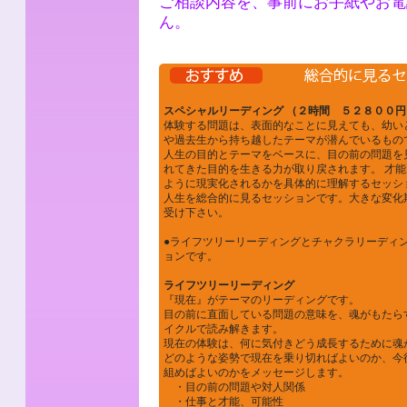
ご相談内容を、事前にお手紙やお電
ん。
スペシャルリーディング （２時間 ５２８００円
体験する問題は、表面的なことに見えても、幼い
や過去生から持ち越したテーマが潜んでいるもの
人生の目的とテーマをベースに、目の前の問題を
れてきた目的を生きる力が取り戻されます。 才
ように現実化されるかを具体的に理解するセッシ
人生を総合的に見るセッションです。大きな変化
受け下さい。
●ライフツリーリーディングとチャクラリーディ
ョンです。
ライフツリーリーディング
『現在』がテーマのリーディングです。
目の前に直面している問題の意味を、魂がもたら
イクルで読み解きます。
現在の体験は、何に気付きどう成長するために魂
どのような姿勢で現在を乗り切ればよいのか、今
組めばよいのかをメッセージします。
・目の前の問題や対人関係
・仕事と才能、可能性