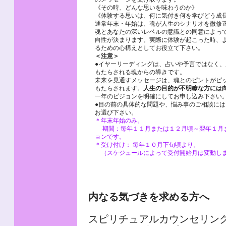
《その時、どんな思いを味わうのか》
《体験する思いは、何に気付き何を学びどう成
通常年末・年始は、魂が人生のシナリオを微修
魂とあなたの深いレベルの意識との同意によっ
向性が決まります。実際に体験が起こった時、
るための心構えとしてお役立て下さい。
＜注意＞
●イヤーリーディングは、占いや予言ではなく、
もたらされる魂からの導きです。
未来を見通すメッセージは、魂とのピントがピ
もたらされます。
人生の目的が不明瞭な方には
一年のビジョンを明確にしてお申し込み下さい
●目の前の具体的な問題や、悩み事のご相談には
お選び下さい。
＊年末年始のみ。
期間：毎年１１月または１２月頃～翌年１月
ョンです。
＊受け付け： 毎年１０月下旬頃より。
（スケジュールによって受付開始月は変動し
内なる気づきを求める方へ
スピリチュアルカウンセリン