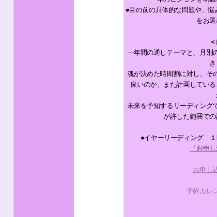
●目の前の具体的な問題や、悩
をお選
＜
一年間の通しテーマと、月別
き
魂が決めた時間割に対し、そ
良いのか、また計画している
未来を予知するリーディング
が許した範囲での
●イヤーリーディング １時
「お申し
お申し
予約カレ