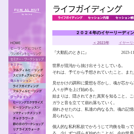
２０２４年のイヤーリーディ
＜ 2023年
イヤーリ
『大動乱のときに』 2023-11.
世界が混沌から抜け出そうとしている。
それは、予てから予想されていたこと。また
見せかけの調和に愛想を尽かし、魂が芯から
人々が声を上げ始める。
始まりは、隠されてきた真実を知ること。こ
ガラと音を立てて崩れ落ちていく。
崩れさせたのは、私達の内なる力。魂の記憶
居られない。
個人的な私利私欲でかろうじて均衡を取って
る。少しずつ揺らぎ始めたことが、今や世界