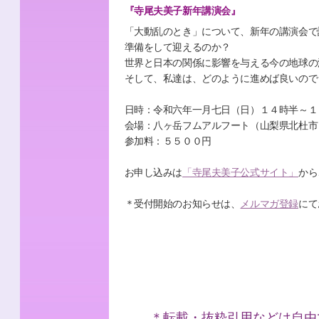
『寺尾夫美子新年講演会』
「大動乱のとき」について、新年の講演会で
準備をして迎えるのか？
世界と日本の関係に影響を与える今の地球の
そして、私達は、どのように進めば良いので
日時：令和六年一月七日（日）１４時半～１
会場：八ヶ岳フムアルフート（山梨県北杜市
参加料：５５００円
お申し込みは
「寺尾夫美子公式サイト」
から
＊受付開始のお知らせは、
メルマガ登録
にて
＊転載・抜粋引用などは自由